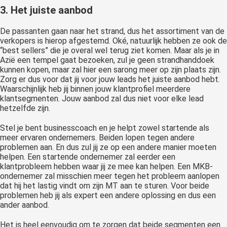
3. Het juiste aanbod
De passanten gaan naar het strand, dus het assortiment van de
verkopers is hierop afgestemd. Oké, natuurlijk hebben ze ook de
“best sellers” die je overal wel terug ziet komen. Maar als je in
Azië een tempel gaat bezoeken, zul je geen strandhanddoek
kunnen kopen, maar zal hier een sarong meer op zijn plaats zijn.
Zorg er dus voor dat jij voor jouw leads het juiste aanbod hebt.
Waarschijnlijk heb jij binnen jouw klantprofiel meerdere
klantsegmenten. Jouw aanbod zal dus niet voor elke lead
hetzelfde zijn.
Stel je bent businesscoach en je helpt zowel startende als
meer ervaren ondernemers. Beiden lopen tegen andere
problemen aan. En dus zul jij ze op een andere manier moeten
helpen. Een startende ondernemer zal eerder een
klantprobleem hebben waar jij ze mee kan helpen. Een MKB-
ondernemer zal misschien meer tegen het probleem aanlopen
dat hij het lastig vindt om zijn MT aan te sturen. Voor beide
problemen heb jij als expert een andere oplossing en dus een
ander aanbod.
Het is heel eenvoudig om te zorgen dat beide segmenten een