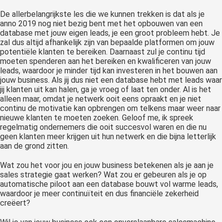
De allerbelangrijkste les die we kunnen trekken is dat als je
anno 2019 nog niet bezig bent met het opbouwen van een
database met jouw eigen leads, je een groot probleem hebt. Je
zal dus altijd afhankelijk zijn van bepaalde platformen om jouw
potentiële klanten te bereiken. Daarnaast zul je continu tijd
moeten spenderen aan het bereiken en kwalificeren van jouw
leads, waardoor je minder tijd kan investeren in het bouwen aan
jouw business. Als jij dus niet een database hebt met leads waar
jij klanten uit kan halen, ga je vroeg of laat ten onder. Al is het
alleen maar, omdat je netwerk ooit eens opraakt en je niet
continu de motivatie kan opbrengen om telkens maar weer naar
nieuwe klanten te moeten zoeken. Geloof me, ik spreek
regelmatig ondernemers die ooit succesvol waren en die nu
geen klanten meer krijgen uit hun netwerk en die bijna letterlijk
aan de grond zitten.
Wat zou het voor jou en jouw business betekenen als je aan je
sales strategie gaat werken? Wat zou er gebeuren als je op
automatische piloot aan een database bouwt vol warme leads,
waardoor je meer continuïteit en dus financiële zekerheid
creëert?