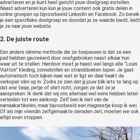
adverteren en je kunt heel gericht jouw doelgroep instellen.
Naast adverteren kun kun je jouw content ook gratis delen in
online groepen op bijvoorbeeld LinkedIn en Facebook. Zo bereik
je een specifieke doelgroep en doordat je ze waarde biedt, leidt
je ze naar jouw website.
2. De juiste route
Een andere slimme methode die ze toepassen is dat ze een
pad hebben gecreëerd door onafgebroken naast elkaar hun
waar uit te stallen. Hierdoor moet je haast wel langs alle “Louis
Vuitton” kleding, zonnebrillen en stranddoeken lopen. Je gaat
automatisch toch kijken naar wat er ligt en daar haakt de
verkoper slim op in. Zodra ze zien dat jij jouw blik iets te lang op
dat ene tasje, petje of shirt richt, zorgen ze dat ze je
aanspreken. Ik denk dat wij ons allemaal wel eens hebben laten
verleiden tot een aankoop. Zelf ben ik niet van de
namaakartikelen, maar bijvoorbeeld een magneetje koop ik wel.
Of als mijn vriendin zelfgemaakte sieraden ziet, moeten we ook
altijd even stoppen.