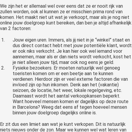
We zijn het er allemaal wel over eens dat ze er nooit rijk van
zullen worden, ook al kunnen ze er misschien prima rond van
komen. Het maakt niet uit wat je verkoopt, maar als je nog niet
online jouw doelgroep kunt bereiken, dan ben je altijd afhankelijk
van 2 factoren:
Jouw eigen uren. Immers, als jij niet in je “winkel” staat en
dus direct contact hebt met jouw potentiële klant, wordt
er ook niks verkocht. Je kan hier ook wel iemand voor
aannemen, maar als er dan niets wordt verkocht, kost het
je niet alleen jouw tijd, maar ook nog eens je geld.
Fysieke bezoekers. Er moeten natuurlijk wel genoeg
toeristen komen om er een beetje aan te kunnen
verdienen. Hierdoor zijn er veel externe factoren die van
invloed zijn op hun inkomen. Denk aan het (vakantie)
seizoen, de locatie, het weer, lokale regelgeving, etc.
Daarnaast wordt het aantal verkoopkansen beperkt.
Want hoeveel mensen komen er dagelijks op deze route
in Barcelona? Weeg dat eens af tegen hoeveel mensen
binnen jouw doelgroep dagelijks online is.
Er zit dus een limiet aan wat je kunt verkopen. Dit is natuurlijk
niets nieuws onder de zon. Maar we kunnen wel wat leren van