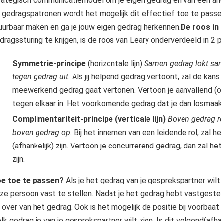
rategisch communicatiemodel om je eigen gedrag en van een and
 gedragspatronen wordt het mogelijk dit effectief toe te passe
uurbaar maken en ga je jouw eigen gedrag herkennen.
De roos in
dragssturing te krijgen, is de roos van Leary onderverdeeld in 2 pri
Symmetrie-principe
(horizontale lijn)
Samen gedrag lokt sam
tegen gedrag uit.
Als jij helpend gedrag vertoont, zal de kan
meewerkend gedrag gaat vertonen. Vertoon je aanvallend (of
tegen elkaar in. Het voorkomende gedrag dat je dan losmaak
Complimentariteit-principe (verticale lijn)
Boven gedrag r
boven gedrag op.
Bij het innemen van een leidende rol, zal
(afhankelijk) zijn. Vertoon je concurrerend gedrag, dan zal 
zijn.
e toe te passen?
Als je het gedrag van je gesprekspartner wil
ze persoon vast te stellen. Nadat je het gedrag hebt vastgesteld
jn over van het gedrag. Ook is het mogelijk de positie bij voorbaat
lk gedrag je van je gesprekspartner wilt zien. Is dit volgend(afhan