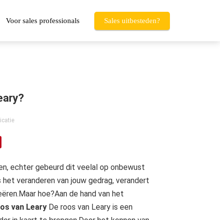
Voor sales professionals
Sales uitbesteden?
eary?
catie
uren, echter gebeurd dit veelal op onbewust
s het veranderen van jouw gedrag, verandert
eëren.
Maar hoe?Aan de hand van het
os van Leary
De roos van Leary is een