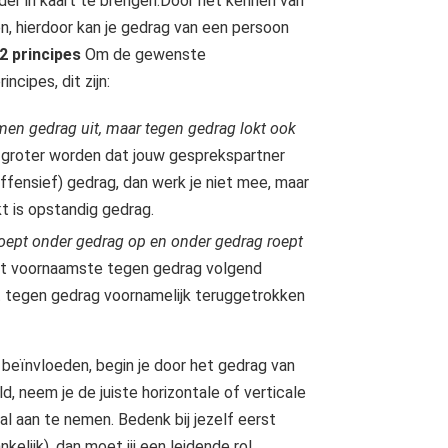
er in kaart te brengen.Door het kennen van
n, hierdoor kan je gedrag van een persoon
 2 principes
Om de gewenste
ncipes, dit zijn:
en gedrag uit, maar tegen gedrag lokt ook
s groter worden dat jouw gesprekspartner
fensief) gedrag, dan werk je niet mee, maar
t is opstandig gedrag.
oept onder gedrag op en onder gedrag roept
 het voornaamste tegen gedrag volgend
het tegen gedrag voornamelijk teruggetrokken
t beïnvloeden, begin je door het gedrag van
, neem je de juiste horizontale of verticale
 al aan te nemen. Bedenk bij jezelf eerst
kelijk), dan moet jij een leidende rol