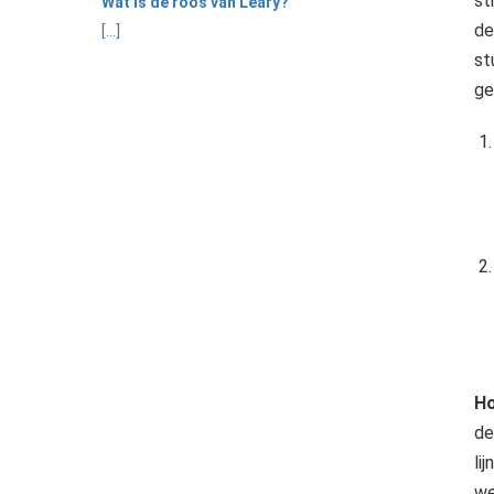
st
Wat is de roos van Leary?
de
[...]
st
ge
Ho
de
li
we