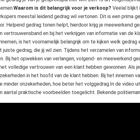
nemen.
Waarom is dit belangrijk voor je verkoop?
Veelal blijkt
rkopers meestal leidend gedrag wil vertonen. Dit is een prima g
or. Helpend gedrag tonen helpt, hierdoor krijg je meewerkend ge
n vertrouwensband en bij het verkrijgen van informatie van de 
nnemen, is het voornamelijk belangrijk om te kijken welk gedrag e
t juiste gedrag, die jij wil zien. Tijdens het verzamelen van info
en. Bij het opwekken van verlangen, volgend- en meewerkend ged
 het volledige vertrouwen van een klant hebben gewonnen. Als je 
zekerheden in het hoofd van de klant hebben. Bij het innemen va
e minder onzekerheden, hoe beter het volggedrag.In de video uit
n aantal praktische voorbeelden toegelicht. Bekende politieman