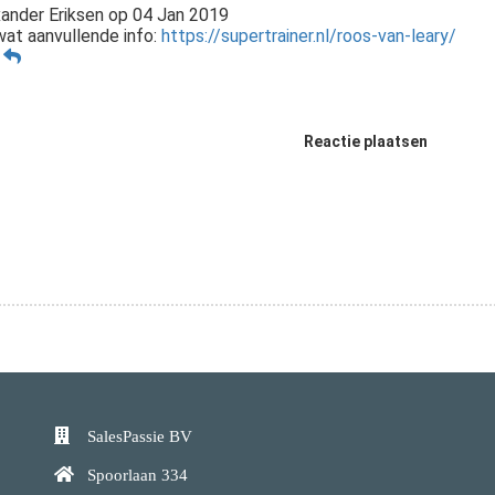
ander Eriksen
op
04 Jan 2019
wat aanvullende info:
https://supertrainer.nl/roos-van-leary/
n
Reactie plaatsen
SalesPassie BV
Spoorlaan 334