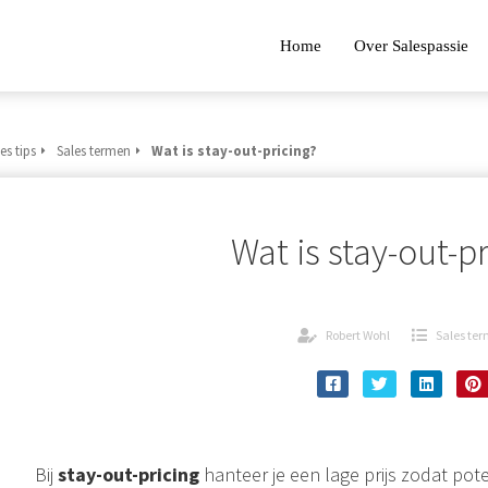
Home
Over Salespassie
es tips
Sales termen
Wat is stay-out-pricing?
Wat is stay-out-p
Robert Wohl
Sales te
Bij
stay-out-pricing
hanteer je een lage prijs zodat pote